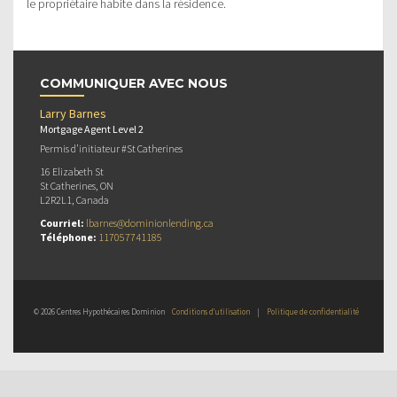
le propriétaire habite dans la résidence.
COMMUNIQUER AVEC NOUS
Larry Barnes
Mortgage Agent Level 2
Permis d’initiateur #St Catherines
16 Elizabeth St
St Catherines, ON
L2R2L1, Canada
Courriel:
lbarnes@dominionlending.ca
Téléphone:
117057741185
© 2026 Centres Hypothécaires Dominion
Conditions d’utilisation
|
Politique de confidentialité