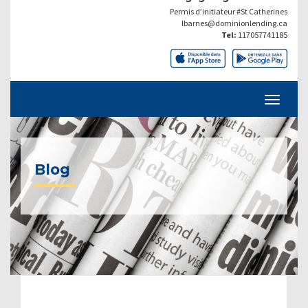
Permis d’initiateur #St Catherines
lbarnes@dominionlending.ca
Tel:
117057741185
Blog