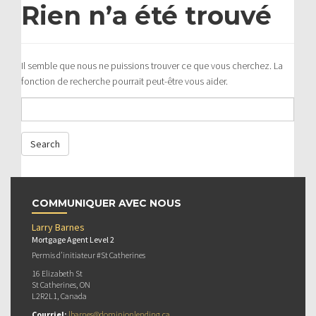
Rien n’a été trouvé
Il semble que nous ne puissions trouver ce que vous cherchez. La
fonction de recherche pourrait peut-être vous aider.
COMMUNIQUER AVEC NOUS
Larry Barnes
Mortgage Agent Level 2
Permis d’initiateur #St Catherines
16 Elizabeth St
St Catherines, ON
L2R2L1, Canada
Courriel:
lbarnes@dominionlending.ca